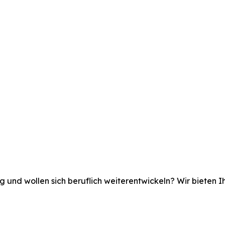
ng
und
wollen
sich
beruflich
weiterentwickeln?
Wir
bieten
I